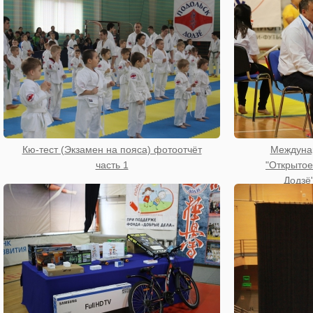
Кю-тест (Экзамен на пояса) фотоотчёт
Междуна
часть 1
"Открытое
Додзё"