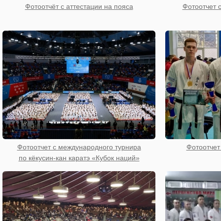
Фотоотчёт с аттестации на пояса
Фотоотчет с
Фотоотчет с международного турнира
Фотоотчет
по кёкусин-кан каратэ «Кубок наций»