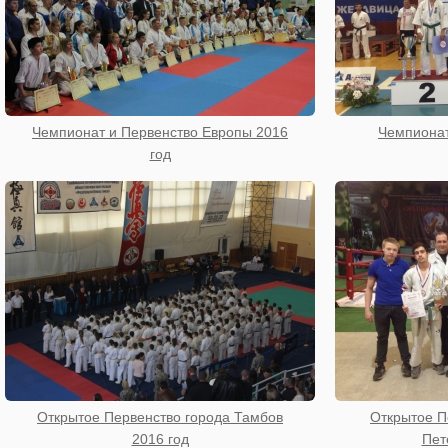
Чемпионат и Первенство Европы 2016
Чемпионат
год
Открытое Первенство города Тамбов
Открытое П
2016 год
Пет