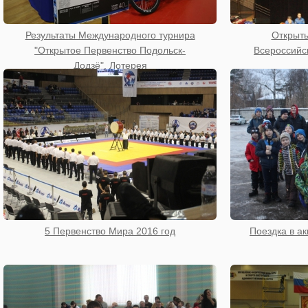
Результаты Международного турнира
Открыты
"Открытое Первенство Подольск-
Всероссийс
Додзё". Лотерея
5 Первенство Мира 2016 год
Поездка в ак