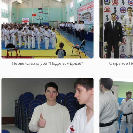
Первенство клуба "Подольск-Додзё"
Открытое П