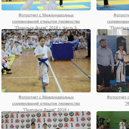
Фотоотчет с Международных
Фотоотч
соревнований открытое первенство
соревнован
"Подольск-Додзё" 2018 г. Часть 3.
"Подольск-
Фотоотчет с Международных
Фотоотчёт с
соревнований открытое первенство
"Я
"Подольск-Додзё" 2018 г.