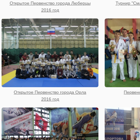
Открытое Первенство города Люберцы
Турнир "См
2016 год
Открытое Первенство города Орла
Первенс
2016 год