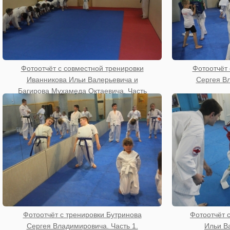
Фотоотчёт с совместной тренировки
Фотоотчёт 
Иванникова Ильи Валерьевича и
Сергея Вл
Багирова Мухамеда Октаевича. Часть
1.
Фотоотчёт с тренировки Бутринова
Фотоотчёт 
Сергея Владимировича. Часть 1.
Ильи Ва