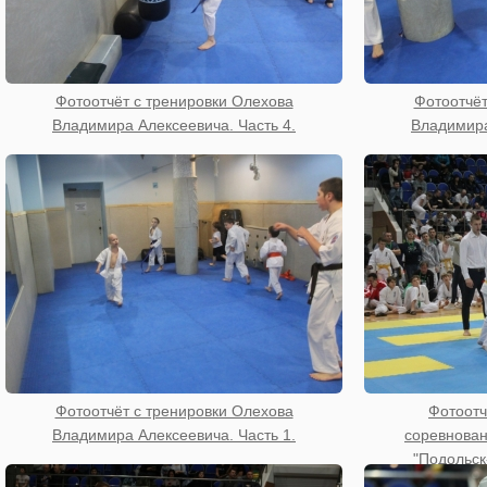
Фотоотчёт с тренировки Олехова
Фотоотчёт
Владимира Алексеевича. Часть 4.
Владимира
Фотоотчёт с тренировки Олехова
Фотоотч
Владимира Алексеевича. Часть 1.
соревнован
"Подольск-