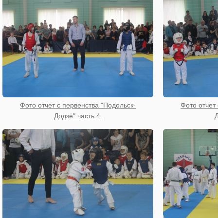
Фото отчет с первенства "Подольск-
Фото отчет 
Додзё" часть 4.
Д