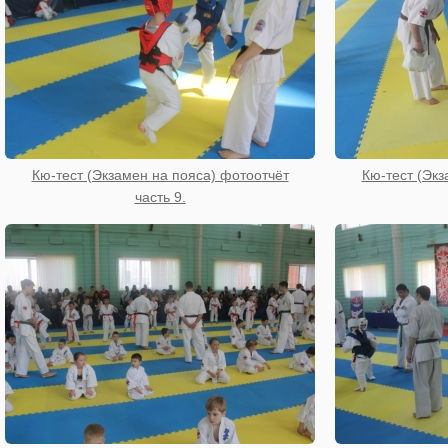
Кю-тест (Экзамен на пояса) фотоотчёт
Кю-тест (Экз
часть 9.