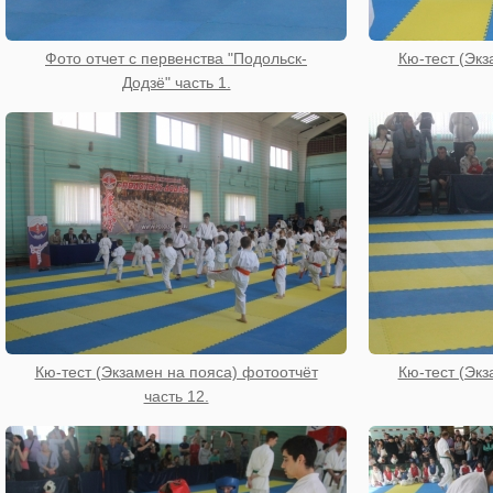
Фото отчет с первенства "Подольск-
Кю-тест (Экз
Додзё" часть 1.
Кю-тест (Экзамен на пояса) фотоотчёт
Кю-тест (Экз
часть 12.