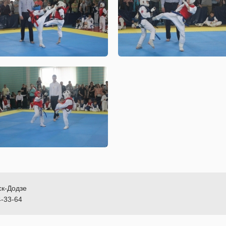
ск-Додзе
4-33-64