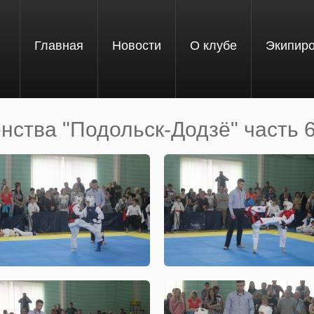
Главная
Новости
О клубе
Экипир
енства "Подольск-Додзё" часть 6