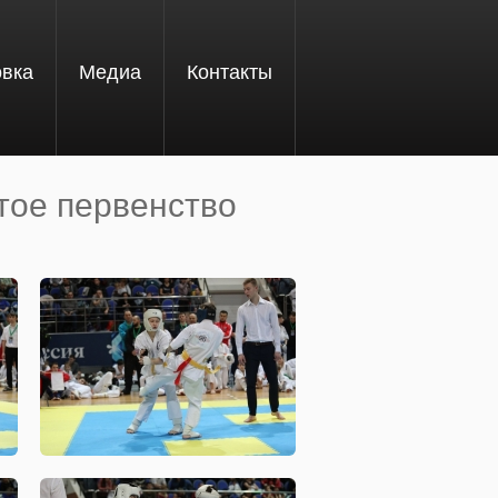
овка
Медиа
Контакты
тое первенство