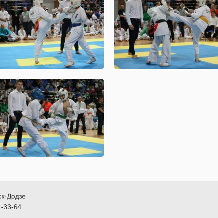
ск-Додзе
4-33-64