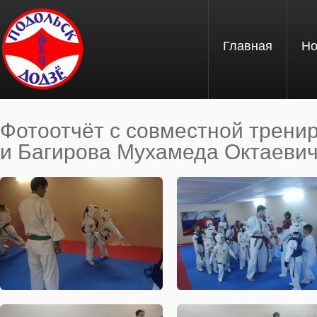
Перейти к основному содержанию
Главная
Но
Фотоотчёт с совместной трени
и Багирова Мухамеда Октаевича
Вы здесь