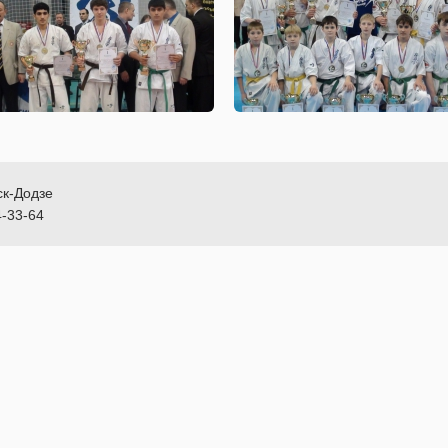
ск-Додзе
4-33-64