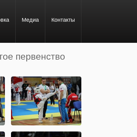
овка
Медиа
Контакты
тое первенство