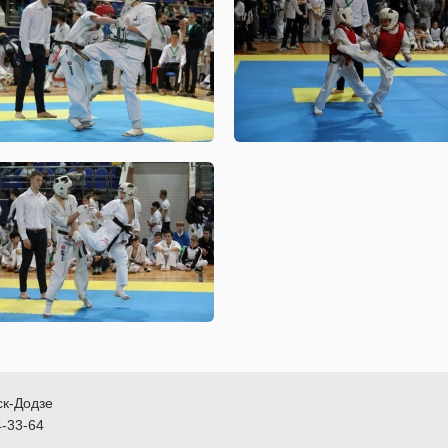
ск-Додзе
4-33-64