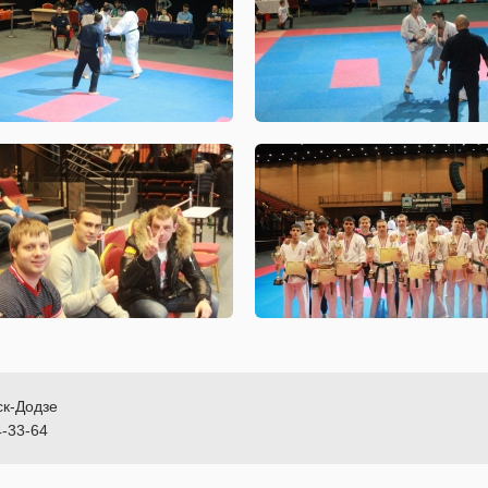
ск-Додзе
4-33-64