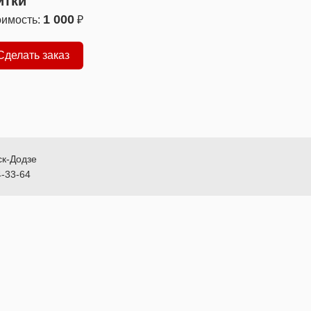
тки
1 000
оимость:
₽
Сделать заказ
ск-Додзе
4-33-64