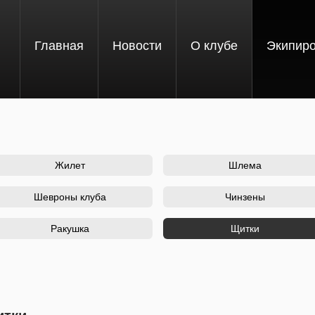
Главная
Новости
О клубе
Экипир
Жилет
Шлема
Шевроны клуба
Чинзены
Ракушка
Щитки
(активная в