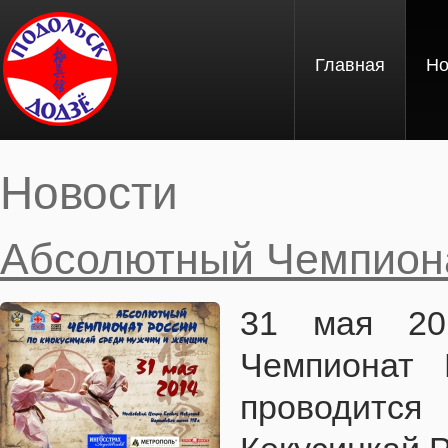
Перейти к основному содержанию
Главная
Но
Новости
Вы здесь
Абсолютный Чемпиона
31 мая 20
Чемпионат 
проводит