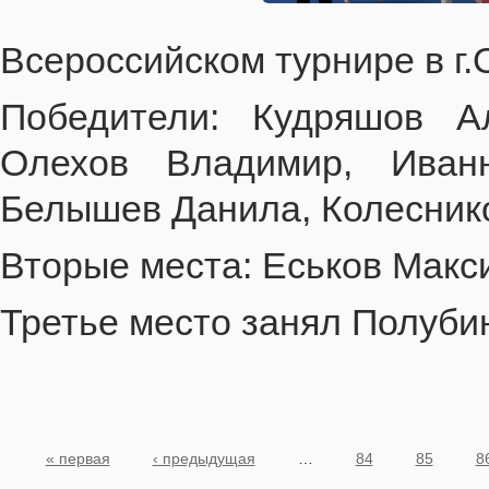
Всероссийском турнире в г
Победители: Кудряшов А
Олехов Владимир, Иван
Белышев Данила, Колесник
Вторые места: Еськов Макс
Третье место занял Полуби
Страницы
« первая
‹ предыдущая
…
84
85
8