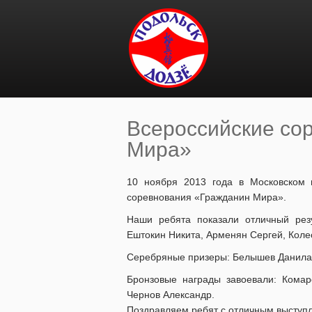
Перейти к основному содержанию
Всероссийские со
Мира»
Вы здесь
10 ноября 2013 года в Московском 
соревнования «Гражданин Мира».
Наши ребята показали отличный резу
Ештокин Никита, Арменян Сергей, Коле
Серебряные призеры: Белышев Данила,
Бронзовые награды завоевали: Комар
Чернов Александр.
Поздравляем ребят с отличным выступле