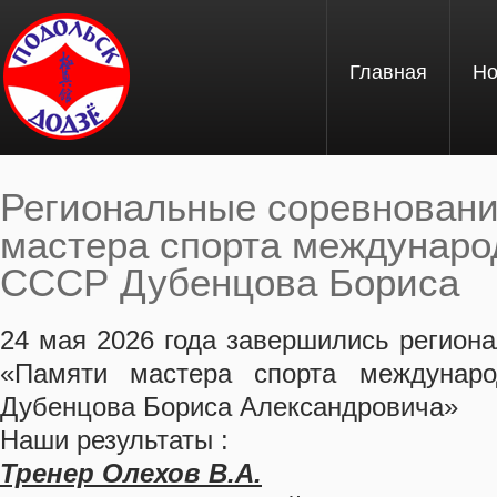
Перейти к основному содержанию
Главная
Но
Региональные соревнован
мастера спорта междунаро
СССР Дубенцова Бориса
Вы здесь
24 мая 2026 года завершились регион
«Памяти мастера спорта междунар
Дубенцова Бориса Александровича»
Наши результаты :
Тренер Олехов В.А.