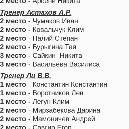
2 место
- Арсени Никита
Тренер Астахов А.Р.
2 место
- Чумаков Иван
2 место
- Ковальчук Клим
2 место
- Палий Степан
2 место
- Бурыгина Тая
3 место
- Сайкин Никита
3 место
- Васильева Василиса
Тренер Ли В.В.
1 место
- Константин Константин
1 место
- Воротников Лев
1 место
- Легун Клим
2 место
- Мирзабекова Дарина
2 место
- Мамоничев Андрей
2 место
- Савгир Егор