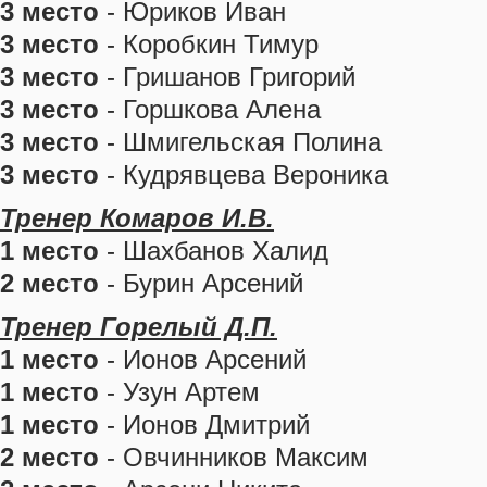
3 место
- Юриков Иван
3 место
- Коробкин Тимур
3 место
- Гришанов Григорий
3 место
- Горшкова Алена
3 место
- Шмигельская Полина
3 место
- Кудрявцева Вероника
Тренер Комаров И.В.
1 место
- Шахбанов Халид
2 место
- Бурин Арсений
Тренер Горелый Д.П.
1 место
- Ионов Арсений
1 место
- Узун Артем
1 место
- Ионов Дмитрий
2 место
- Овчинников Максим