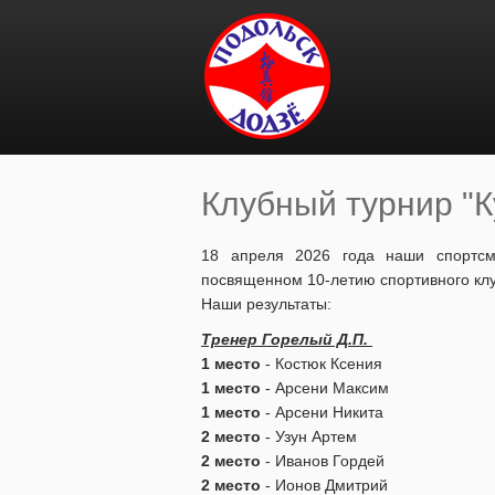
Перейти к основному содержанию
Клубный турнир "
Вы здесь
18 апреля 2026 года наши спортсм
посвященном 10-летию спортивного клу
Наши результаты:
Тренер Горелый Д.П.
1 место
- Костюк Ксения
1 место
- Арсени Максим
1 место
- Арсени Никита
2 место
- Узун Артем
2 место
- Иванов Гордей
2 место
- Ионов Дмитрий