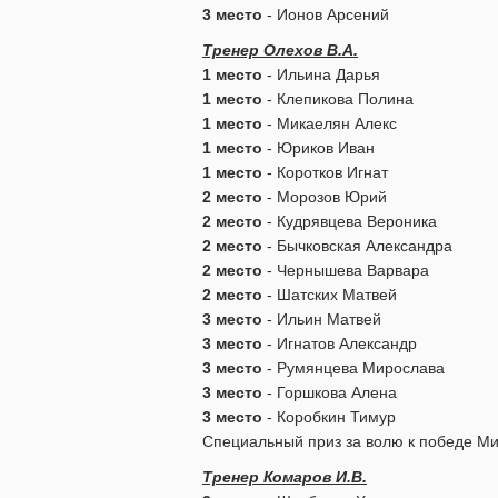
3 место
- Ионов Арсений
Тренер Олехов В.А.
1 место
- Ильина Дарья
1 место
- Клепикова Полина
1 место
- Микаелян Алекс
1 место
- Юриков Иван
1 место
- Коротков Игнат
2 место
- Морозов Юрий
2 место
- Кудрявцева Вероника
2 место
- Бычковская Александра
2 место
- Чернышева Варвара
2 место
- Шатских Матвей
3 место
- Ильин Матвей
3 место
- Игнатов Александр
3 место
- Румянцева Мирослава
3 место
- Горшкова Алена
3 место
- Коробкин Тимур
Специальный приз за волю к победе М
Тренер Комаров И.В.