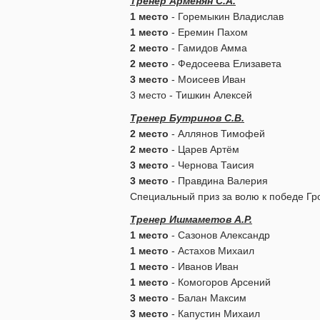
Тренер Арменян С.А.
1 место
- Горемыкин Владислав
1 место
- Еремин Пахом
2 место
- Гамидов Амма
2 место
- Федосеева Елизавета
3 место
- Моисеев Иван
3 место - Тишкин Алексей
Тренер Бутринов С.В.
2 место
- Аллянов Тимофей
2 место
- Царев Артём
3 место
- Чернова Таисия
3 место
- Правдина Валерия
Специальный приз за волю к победе Гр
Тренер Ишмаметов А.Р.
1 место
- Сазонов Александр
1 место
- Астахов Михаил
1 место
- Иванов Иван
1 место
- Комогоров Арсений
3 место
- Балан Максим
3 место
- Капустин Михаил