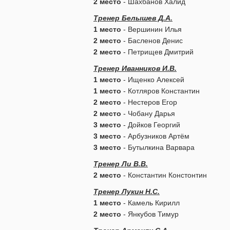
2 место
- Шахбанов Халид
Тренер Белышев Д.А.
1 место
- Вершинин Илья
2 место
- Басленов Денис
2 место
- Петрищев Дмитрий
Тренер Иванников И.В.
1 место
- Ищенко Алексей
1 место
- Котляров Константин
2 место
- Нестеров Егор
2 место
- Чобану Дарья
3 место
- Дойков Георгий
3 место
- Арбузников Артём
3 место
- Бутылкина Варвара
Тренер Ли В.В.
2 место
- Константин Констонтин
Тренер Лукин Н.С.
1 место
- Камель Кирилл
2 место
- Янкубов Тимур