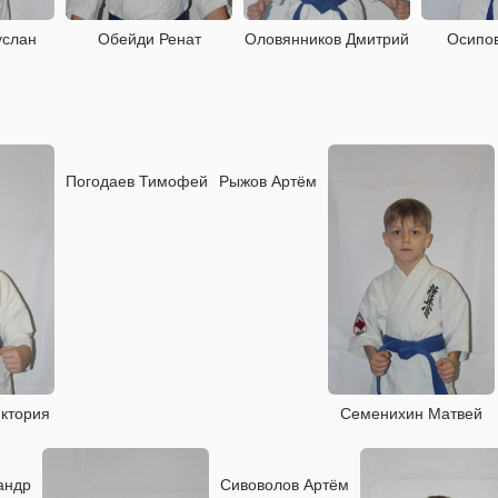
услан
Обейди Ренат
Оловянников Дмитрий
Осипо
Погодаев Тимофей
Рыжов Артём
ктория
Семенихин Матвей
андр
Сивоволов Артём