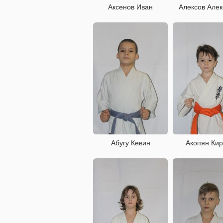
Аксенов Иван
Алексов Але
Абугу Кевин
Акопян Ки