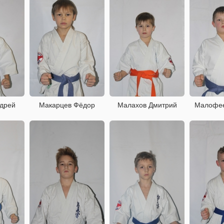
ндрей
Макарцев Фёдор
Малахов Дмитрий
Малофее