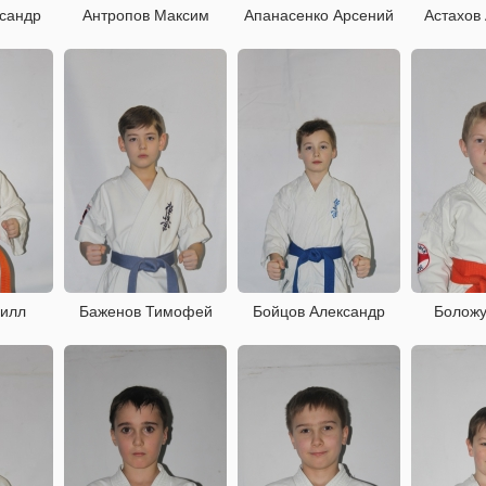
ксандр
Антропов Максим
Апанасенко Арсений
Астахов
рилл
Баженов Тимофей
Бойцов Александр
Боложу