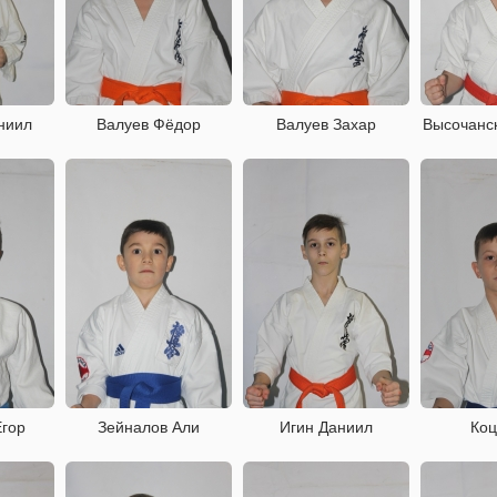
ниил
Валуев Фёдор
Валуев Захар
Высочанс
Егор
Зейналов Али
Игин Даниил
Коц